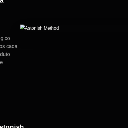
a
gico
mos cada
oduto
te
stonish