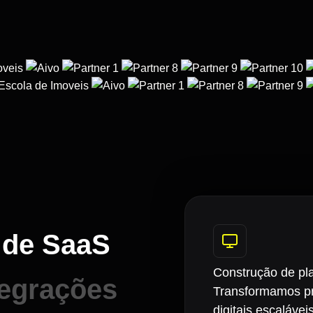
 de SaaS
Construção de pla
egrações
Transformamos pro
digitais escalávei