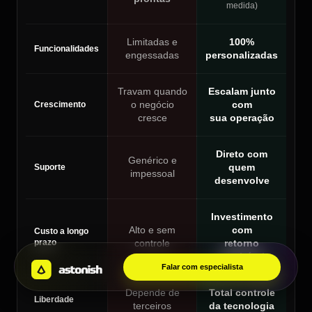
medida)
Limitadas e
100%
Funcionalidades
engessadas
personalizadas
Travam quando
Escalam junto
o negócio
com
Crescimento
cresce
sua operação
Direto com
Genérico e
quem
Suporte
impessoal
desenvolve
Investimento
Alto e sem
com
Custo a longo
prazo
controle
retorno
previsível
Falar com especialista
Depende de
Total controle
Liberdade
terceiros
da tecnologia